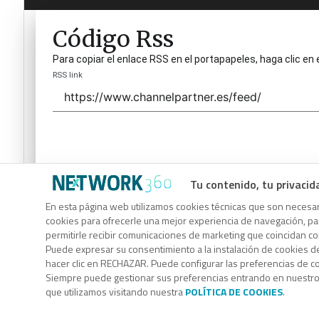
Código Rss
Para copiar el enlace RSS en el portapapeles, haga clic en 
RSS link
Tu contenido, tu privacid
Código Rss
En esta página web utilizamos cookies técnicas que son necesari
cookies para ofrecerle una mejor experiencia de navegación, para
Para copiar el enlace RSS en el portapapeles, haga clic en 
permitirle recibir comunicaciones de marketing que coincidan c
RSS link
Puede expresar su consentimiento a la instalación de cookies d
hacer clic en RECHAZAR. Puede configurar las preferencias de 
Siempre puede gestionar sus preferencias entrando en nuestr
que utilizamos visitando nuestra
POLÍTICA DE COOKIES
.