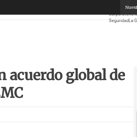
 acuerdo global de distribución con EMC
Nuest
Fabricantes
Ma
Corporate
Reta
Seguridad
La G
¿Quién es Qui
n acuerdo global de
 EMC