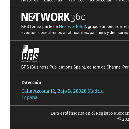
Nosotros
Etiquetas
Rss Feed
Aviso Legal
Privac
Nextwork360
BPS forma parte de
, grupo europeo líder 
eventos, conectamos a fabricantes, partners y decisores t
BPS (Business Publications Spain), editora de Channel Pa
Dirección
Calle Azcona 12, Bajo B, 28028 Madrid
España
BPS está inscrita en el Registro Merca
© 202