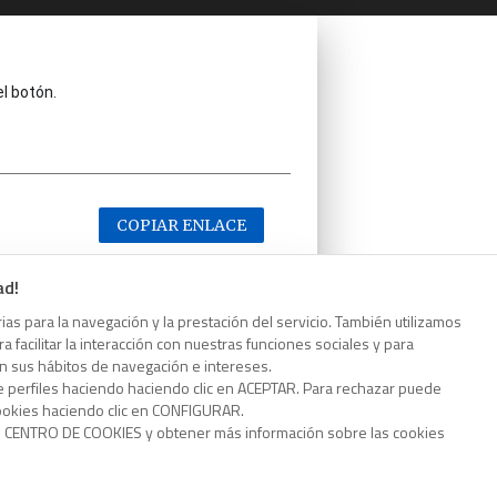
el botón.
COPIAR ENLACE
ad!
as para la navegación y la prestación del servicio. También utilizamos
 facilitar la interacción con nuestras funciones sociales y para
el botón.
on sus hábitos de navegación e intereses.
e perfiles haciendo haciendo clic en ACEPTAR. Para rechazar puede
cookies haciendo clic en CONFIGURAR.
o CENTRO DE COOKIES y obtener más información sobre las cookies
COPIAR ENLACE