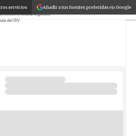
Añadir a tus fuentes preferidas en Google
ros servicios
yoristas
TicPymes
il
Cloud
Movilidad
Negocios
uía del ISV
én?