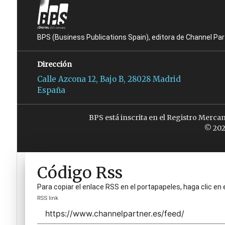
BPS (Business Publications Spain), editora de Channel Pa
Dirección
Calle Azcona 12, Bajo B, 28028 Madrid
España
BPS está inscrita en el Registro Merca
© 202
Código Rss
Para copiar el enlace RSS en el portapapeles, haga clic en 
RSS link