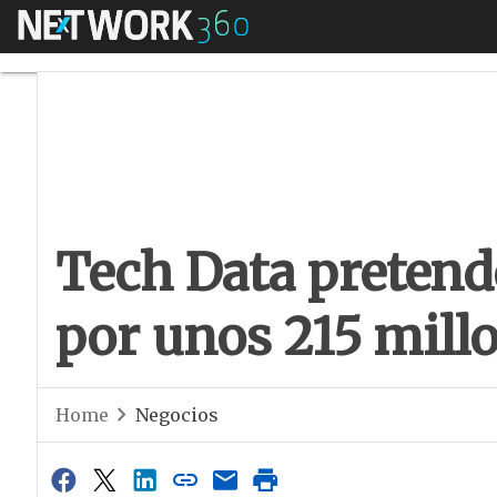
Menú
Tech Data pretende
Tech Data preten
por unos 215 mill
Home
Negocios