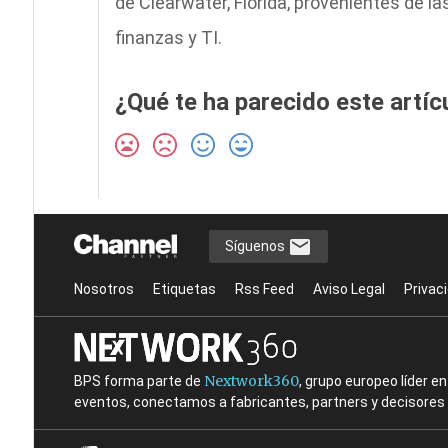
de Clearwater, Florida, provenientes de la
finanzas y TI.
¿Qué te ha parecido este artíc
Síguenos
Nosotros
Etiquetas
Rss Feed
Aviso Legal
Privac
Nextwork360
BPS forma parte de
, grupo europeo líder 
eventos, conectamos a fabricantes, partners y decisores t