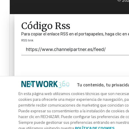
© 202
Código Rss
Para copiar el enlace RSS en el portapapeles, haga clic en 
RSS link
Tu contenido, tu privacid
Código Rss
En esta página web utilizamos cookies técnicas que son necesari
cookies para ofrecerle una mejor experiencia de navegación, para
Para copiar el enlace RSS en el portapapeles, haga clic en 
permitirle recibir comunicaciones de marketing que coincidan c
RSS link
Puede expresar su consentimiento a la instalación de cookies d
hacer clic en RECHAZAR. Puede configurar las preferencias de 
Siempre puede gestionar sus preferencias entrando en nuestr
que utilizamos visitando nuestra
POLÍTICA DE COOKIES
.