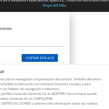
6 BPS Business Publications Spain S.L. Todos los derechos reser
Mapa del Sitio
el botón.
COPIAR ENLACE
ad!
as para la navegación y la prestación del servicio. También utilizamos
 facilitar la interacción con nuestras funciones sociales y para
el botón.
on sus hábitos de navegación e intereses.
e perfiles haciendo haciendo clic en ACEPTAR. Para rechazar puede
cookies haciendo clic en CONFIGURAR.
o CENTRO DE COOKIES y obtener más información sobre las cookies