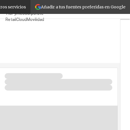
Añadir a tus fuentes preferidas en Google
gas
ros servicios
Fabricantes
Mayoristas
TicPymes
Corporate
Retail
Cloud
Movilidad
Negocios
Seguridad
La Guía del ISV
¿Quién es Quién?