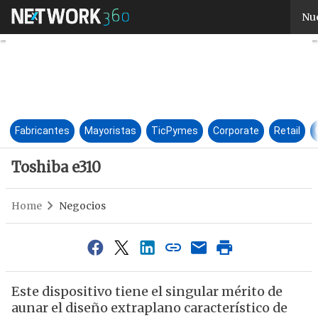
Toshiba e310
Nue
Fabricantes
Mayoristas
TicPymes
Corporate
Retail
Toshiba e310
Home
Negocios
Este dispositivo tiene el singular mérito de
aunar el diseño extraplano característico de