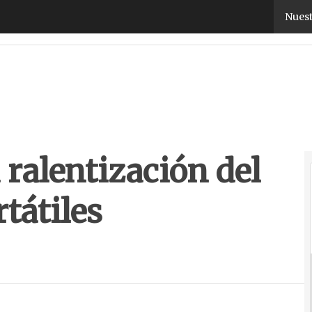
alentización del crecimiento en portátiles profes
Nuest
ralentización del
tátiles