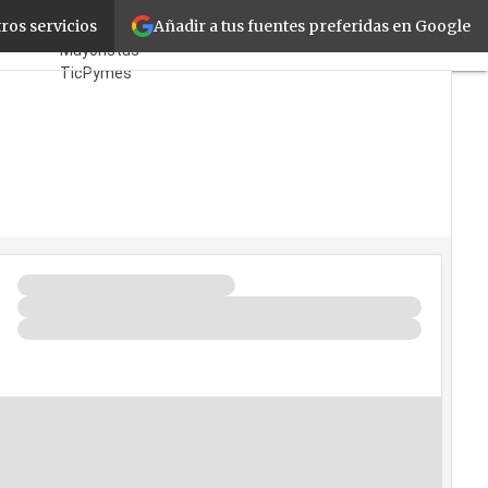
Añadir a tus fuentes preferidas en Google
ionales
ros servicios
Fabricantes
Mayoristas
TicPymes
Corporate
Retail
Cloud
Movilidad
Negocios
Seguridad
La Guía del ISV
¿Quién es Quién?