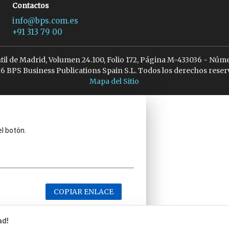
Contactos
info@bps.com.es
+91 313 79 00
ntil de Madrid, Volumen 24.100, Folio 172, Página M-433036 - Núme
6 BPS Business Publications Spain S.L. Todos los derechos reser
Mapa del Sitio
el botón.
COPIAR ENLACE
ad!