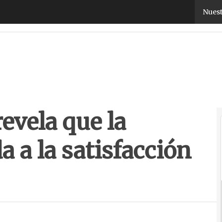
vela que la formación va ligada a la satisfacción la
Nuest
evela que la
a a la satisfacción