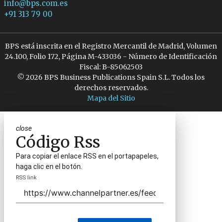
info@bps.com.es
+91 313 79 00
BPS está inscrita en el Registro Mercantil de Madrid, Volumen
24.100, Folio 172, Página M-433036 - Número de Identificación
Fiscal: B-85062503
© 2026 BPS Business Publications Spain S.L. Todos los
derechos reservados.
Mapa del Sitio
close
Código Rss
Para copiar el enlace RSS en el portapapeles,
haga clic en el botón.
RSS link