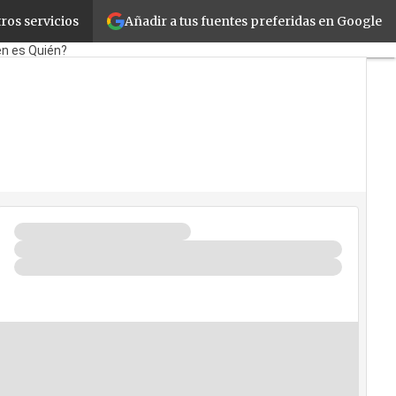
Añadir a tus fuentes preferidas en Google
ros servicios
orate
Retail
Cloud
Movilidad
én es Quién?