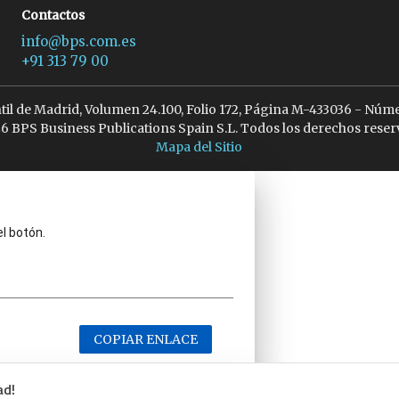
Contactos
info@bps.com.es
+91 313 79 00
ntil de Madrid, Volumen 24.100, Folio 172, Página M-433036 - Núme
6 BPS Business Publications Spain S.L. Todos los derechos reser
Mapa del Sitio
el botón.
COPIAR ENLACE
ad!