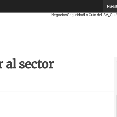
 al sector farmacéutico
Nuest
Fabricantes
Mayoristas
TicPymes
Corp
Negocios
Seguridad
La Guía del ISV
¿Qui
 al sector