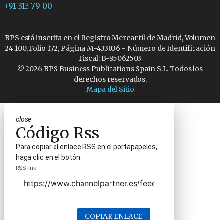
+91 313 79 00
BPS está inscrita en el Registro Mercantil de Madrid, Volumen
24.100, Folio 172, Página M-433036 - Número de Identificación
Fiscal: B-85062503
© 2026 BPS Business Publications Spain S.L. Todos los
derechos reservados.
Mapa del Sitio
close
Código Rss
Para copiar el enlace RSS en el portapapeles,
haga clic en el botón.
RSS link
COPIAR ENLACE