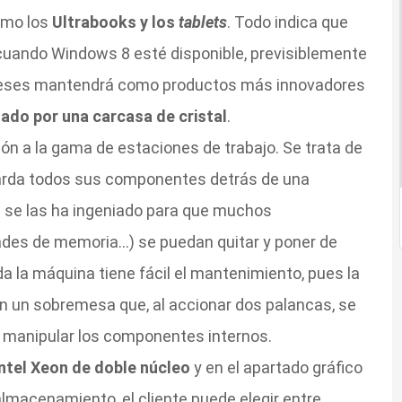
omo los
Ultrabooks y los
tablets
. Todo indica que
 cuando Windows 8 esté disponible, previsiblemente
s meses mantendrá como productos más innovadores
onado por una carcasa de cristal
.
ión a la gama de estaciones de trabajo. Se trata de
rda todos sus componentes detrás de una
P se las ha ingeniado para que muchos
ades de memoria…) se puedan quitar y poner de
a la máquina tiene fácil el mantenimiento, pues la
n un sobremesa que, al accionar dos palancas, se
 manipular los componentes internos.
ntel Xeon de doble núcleo
y en el apartado gráfico
lmacenamiento, el cliente puede elegir entre