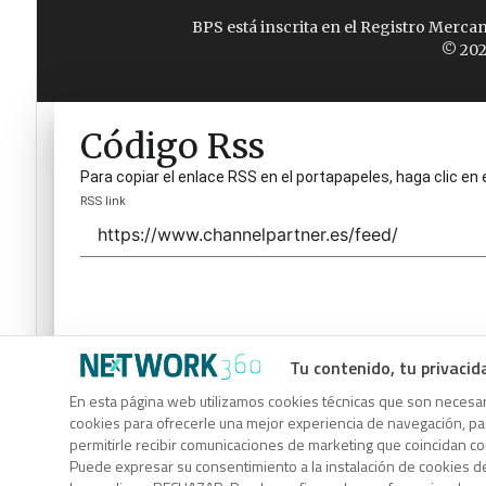
BPS está inscrita en el Registro Merca
© 202
Código Rss
Para copiar el enlace RSS en el portapapeles, haga clic en 
RSS link
Tu contenido, tu privacid
Código Rss
En esta página web utilizamos cookies técnicas que son necesari
cookies para ofrecerle una mejor experiencia de navegación, para
Para copiar el enlace RSS en el portapapeles, haga clic en 
permitirle recibir comunicaciones de marketing que coincidan c
RSS link
Puede expresar su consentimiento a la instalación de cookies d