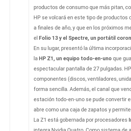
productos de consumo que más pitan, c
HP se volcará en este tipo de productos
a finales de año, y que en los próximo
el
Folio 13 y el Spectre, un portátil cor
En su lugar, presentó la última incorporac
la
HP Z1, un equipo todo-en-uno
que gua
espectacular pantalla de 27 pulgadas. H
componentes (discos, ventiladores, unid
forma sencilla. Además, el canal que vend
estación todo-en-uno se pude convertir e
abre como una caja de zapatos y permite
La Z1 está gobernada por procesadores
I
integra Nvidia Quatro. Como sistema de a