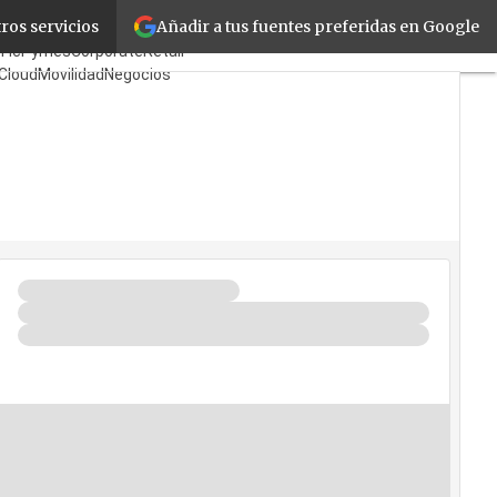
Añadir a tus fuentes preferidas en Google
ros servicios
Fabricantes
Mayoristas
TicPymes
Corporate
Retail
Cloud
Movilidad
Negocios
Seguridad
La Guía del ISV
¿Quién es Quién?