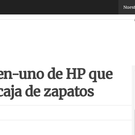
en-uno de HP que se abre como una caja de zapatos
Nuest
-en-uno de HP que
caja de zapatos