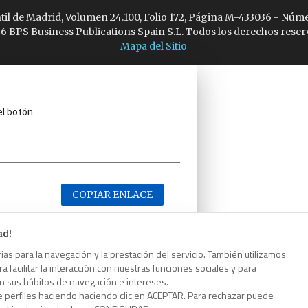
ntil de Madrid, Volumen 24.100, Folio 172, Página M-433036 - Núme
6 BPS Business Publications Spain S.L. Todos los derechos reser
Mapa del Sitio
el botón.
COPIAR ENLACE
ad!
as para la navegación y la prestación del servicio. También utilizamos
 facilitar la interacción con nuestras funciones sociales y para
el botón.
on sus hábitos de navegación e intereses.
e perfiles haciendo haciendo clic en ACEPTAR. Para rechazar puede