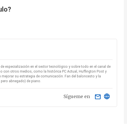
ulo?
e especialización en el sector tecnológico y sobre todo en el canal de
o con otros medios, como la histórica PC Actual, Huffington Post y
mejorar su estrategia de comunicación. Fan del baloncesto y la
ío pero abnegado) de piano.
email
Sígueme en