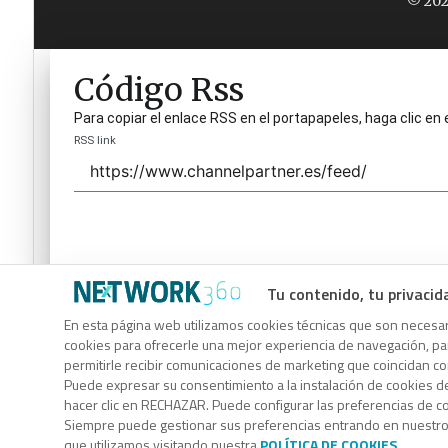
© 202
Código Rss
Para copiar el enlace RSS en el portapapeles, haga clic en 
RSS link
Tu contenido, tu privacid
Código Rss
En esta página web utilizamos cookies técnicas que son necesari
cookies para ofrecerle una mejor experiencia de navegación, para
Para copiar el enlace RSS en el portapapeles, haga clic en 
permitirle recibir comunicaciones de marketing que coincidan c
RSS link
Puede expresar su consentimiento a la instalación de cookies d
hacer clic en RECHAZAR. Puede configurar las preferencias de 
Siempre puede gestionar sus preferencias entrando en nuestr
que utilizamos visitando nuestra
POLÍTICA DE COOKIES
.