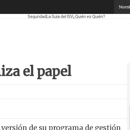
za el papel
Nuest
Fabricantes
Mayoristas
TicPymes
Corporate
Retail
Clou
Seguridad
La Guía del ISV
¿Quién es Quién?
iza el papel
 versión de su programa de gestión