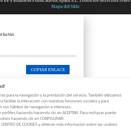
6 BPS Business Publications Spain S.L. Todos los derechos reser
Mapa del Sitio
el botón.
COPIAR ENLACE
ad!
as para la navegación y la prestación del servicio. También utilizamos
 facilitar la interacción con nuestras funciones sociales y para
el botón.
on sus hábitos de navegación e intereses.
e perfiles haciendo haciendo clic en ACEPTAR. Para rechazar puede
cookies haciendo clic en CONFIGURAR.
o CENTRO DE COOKIES y obtener más información sobre las cookies