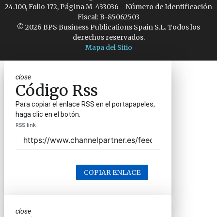
24.100, Folio 172, Página M-433036 - Número de Identificación
Fiscal: B-85062503
© 2026 BPS Business Publications Spain S.L. Todos los
derechos reservados.
Mapa del Sitio
close
Código Rss
Para copiar el enlace RSS en el portapapeles,
haga clic en el botón.
RSS link
COPIAR ENLACE
close