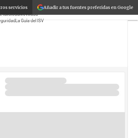
Añadir a tus fuentes preferidas en Google
ros servicios
s
Mayoristas
TicPymes
etail
Cloud
Movilidad
guridad
La Guía del ISV
Quién?