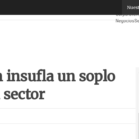
nsufla un soplo de aire fresco en el sector
Nuest
Fabricante
Corporate
R
Negocios
Se
¿Quién es 
 insufla un soplo
l sector