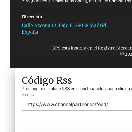
BPS (Business Publications Spain), editora de Channel Pa
Dirección
Calle Azcona 12, Bajo B, 28028 Madrid
España
BPS está inscrita en el Registro Merca
© 202
Código Rss
Para copiar el enlace RSS en el portapapeles, haga clic en 
RSS link