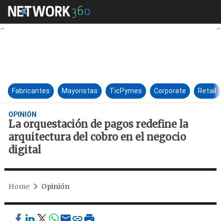
La orquestación de pagos redef
Fabricantes
Mayoristas
TicPymes
Corporate
Retail
OPINIÓN
La orquestación de pagos redefine la
arquitectura del cobro en el negocio
digital
Home
Opinión