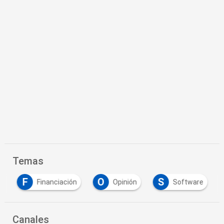
Temas
F
O
S
e
Financiación
Opinión
Software
Canales