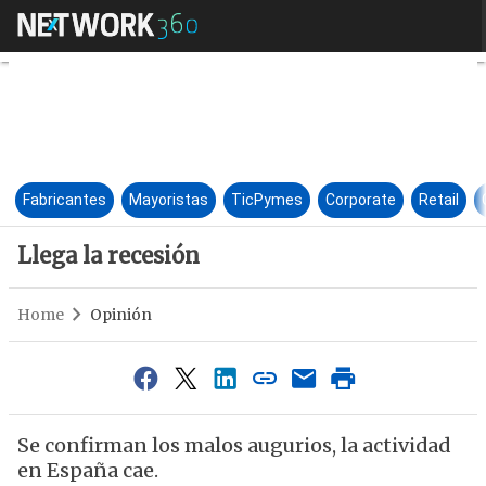
Llega la recesión
Fabricantes
Mayoristas
TicPymes
Corporate
Retail
Llega la recesión
Home
Opinión
Se confirman los malos augurios, la actividad
en España cae.