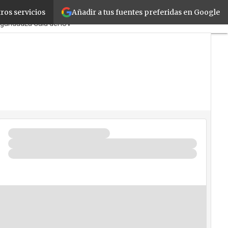
Añadir a tus fuentes preferidas en Google
ros servicios
cPymes
Corporate
Retail
guridad
La Guía del ISV