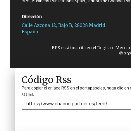
BPS (Business Publications Spain), editora de Channel Pa
Dirección
Calle Azcona 12, Bajo B, 28028 Madrid
España
BPS está inscrita en el Registro Merca
© 202
Código Rss
Para copiar el enlace RSS en el portapapeles, haga clic en 
RSS link