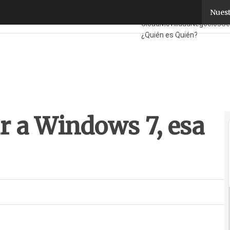
a Windows 7, esa es la cuestión
Nuest
Fabricantes
Mayoristas
Ti
Cloud
Movilidad
Negocios
Se
¿Quién es Quién?
r a Windows 7, esa