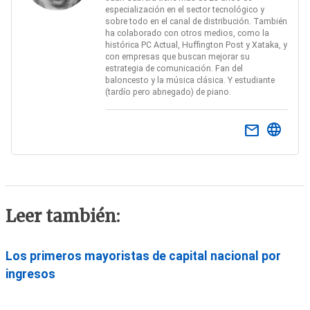
especialización en el sector tecnológico y
sobre todo en el canal de distribución. También
ha colaborado con otros medios, como la
histórica PC Actual, Huffington Post y Xataka, y
con empresas que buscan mejorar su
estrategia de comunicación. Fan del
baloncesto y la música clásica. Y estudiante
(tardío pero abnegado) de piano.
email
Leer también:
Los primeros mayoristas de capital nacional por
ingresos