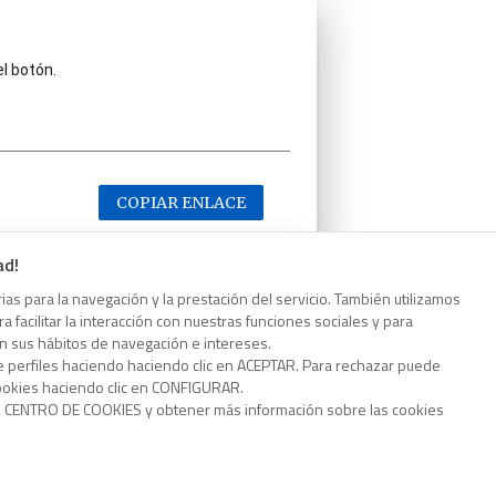
el botón.
COPIAR ENLACE
ad!
as para la navegación y la prestación del servicio. También utilizamos
 facilitar la interacción con nuestras funciones sociales y para
el botón.
on sus hábitos de navegación e intereses.
e perfiles haciendo haciendo clic en ACEPTAR. Para rechazar puede
cookies haciendo clic en CONFIGURAR.
o CENTRO DE COOKIES y obtener más información sobre las cookies
COPIAR ENLACE