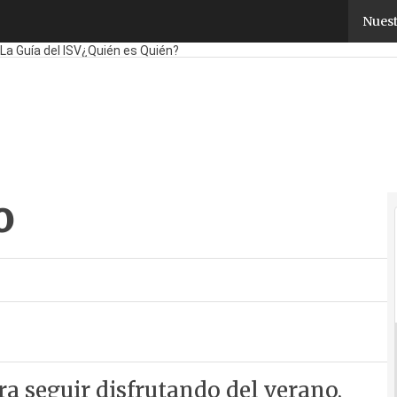
Nuest
Fabricantes
Mayoristas
TicPymes
Corporate
Retail
Cloud
Movilidad
Nego
La Guía del ISV
¿Quién es Quién?
o
 seguir disfrutando del verano,