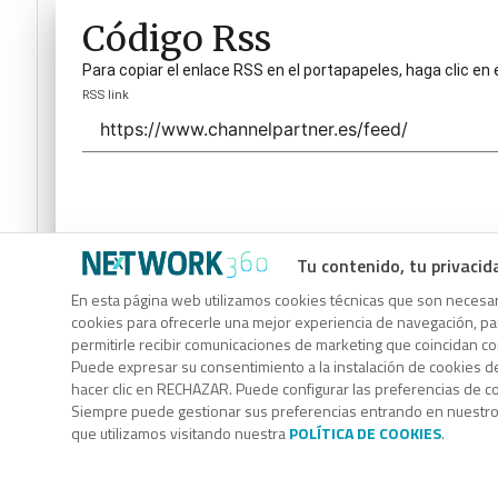
Código Rss
Para copiar el enlace RSS en el portapapeles, haga clic en 
RSS link
Tu contenido, tu privacid
Código Rss
En esta página web utilizamos cookies técnicas que son necesari
cookies para ofrecerle una mejor experiencia de navegación, para
Para copiar el enlace RSS en el portapapeles, haga clic en 
permitirle recibir comunicaciones de marketing que coincidan c
RSS link
Puede expresar su consentimiento a la instalación de cookies d
hacer clic en RECHAZAR. Puede configurar las preferencias de 
Siempre puede gestionar sus preferencias entrando en nuestr
que utilizamos visitando nuestra
POLÍTICA DE COOKIES
.