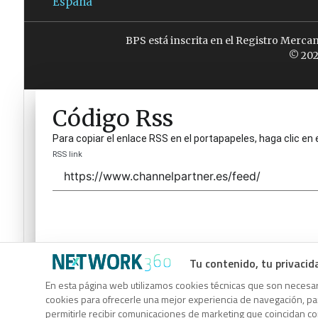
España
BPS está inscrita en el Registro Merca
© 202
Código Rss
Para copiar el enlace RSS en el portapapeles, haga clic en 
RSS link
Tu contenido, tu privacid
Código Rss
En esta página web utilizamos cookies técnicas que son necesari
cookies para ofrecerle una mejor experiencia de navegación, para
Para copiar el enlace RSS en el portapapeles, haga clic en 
permitirle recibir comunicaciones de marketing que coincidan c