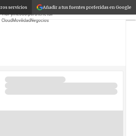
Añadir a tus fuentes preferidas en Google
a
ros servicios
Fabricantes
Mayoristas
TicPymes
Corporate
Retail
Cloud
Movilidad
Negocios
Seguridad
La Guía del ISV
¿Quién es Quién?