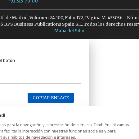
+91 313 79 00
ntil de Madrid, Volumen 24.100, Folio 172, Página M-433036 - Núme
6 BPS Business Publications Spain S.L. Todos los derechos reser
Mapa del Sitio
el botón.
COPIAR ENLACE
ad!
as para la navegación y la prestación del servicio. También utilizamos
 facilitar la interacción con nuestras funciones sociales y para
el botón.
on sus hábitos de navegación e intereses.