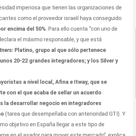
esidad imperiosa que tienen las organizaciones de
icantes como el proveedor israelí haya conseguido
por encima del 50%
. Para ello cuenta “con uno de
declara el máximo responsable, y que está
tners
: Platino, grupo al que sólo pertenece
unos 20-22 grandes integradores; y los Silver y
yoristas a nivel local, Afina e Itway, que se
te con el que acaba de sellar un acuerdo
es la desarrollar negocio en integradores
ño
(tarea que desempeñaba con anterioridad GTI). Y
mo objetivo en España llegar a este tipo de
rne en el asador para mover este mercado”, explica