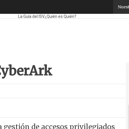
yberArk
Nuest
Fabricantes
Mayoristas
TicPymes
Corporate
Retail
Cloud
Movi
La Guía del ISV
¿Quién es Quién?
CyberArk
a gestión de accesos privilegiados