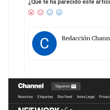
¿Qué te ha parecido este artíc
C
Redacción Chann
Síguenos
Nosotros
Etiquetas
Rss Feed
Aviso Legal
Privac