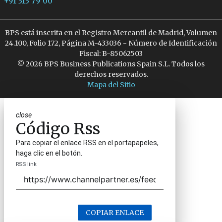
+91 313 79 00
BPS está inscrita en el Registro Mercantil de Madrid, Volumen
24.100, Folio 172, Página M-433036 - Número de Identificación
Fiscal: B-85062503
© 2026 BPS Business Publications Spain S.L. Todos los
derechos reservados.
Mapa del Sitio
close
Código Rss
Para copiar el enlace RSS en el portapapeles,
haga clic en el botón.
RSS link
COPIAR ENLACE