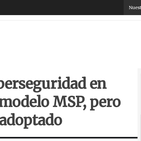
berseguridad en España valoran el modelo MSP, pe
Nuest
iberseguridad en
 modelo MSP, pero
 adoptado