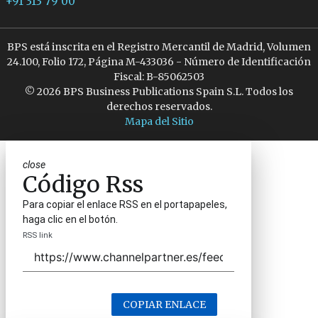
+91 313 79 00
BPS está inscrita en el Registro Mercantil de Madrid, Volumen
24.100, Folio 172, Página M-433036 - Número de Identificación
Fiscal: B-85062503
© 2026 BPS Business Publications Spain S.L. Todos los
derechos reservados.
Mapa del Sitio
close
Código Rss
Para copiar el enlace RSS en el portapapeles,
haga clic en el botón.
RSS link
COPIAR ENLACE