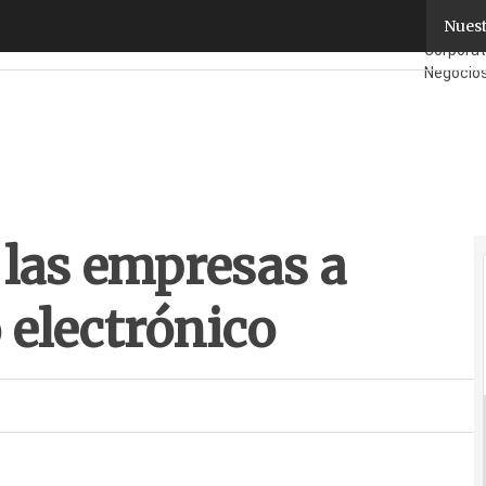
as empresas a proteger su correo electrónico
Nuest
Fabrican
Corpora
Negocio
¿Quién e
 las empresas a
 electrónico