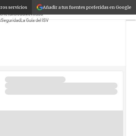
Añadir a tus fuentes preferidas en Google
ros servicios
tes
Mayoristas
TicPymes
te
Retail
Cloud
Movilidad
s
Seguridad
La Guía del ISV
s Quién?