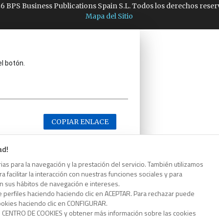
6 BPS Business Publications Spain S.L. Todos los derechos reser
Mapa del Sitio
el botón.
COPIAR ENLACE
ad!
as para la navegación y la prestación del servicio. También utilizamos
 facilitar la interacción con nuestras funciones sociales y para
el botón.
on sus hábitos de navegación e intereses.
e perfiles haciendo haciendo clic en ACEPTAR. Para rechazar puede
cookies haciendo clic en CONFIGURAR.
o CENTRO DE COOKIES y obtener más información sobre las cookies