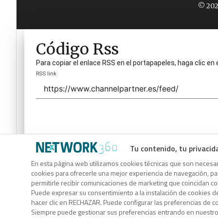
© 202
Código Rss
Para copiar el enlace RSS en el portapapeles, haga clic en 
RSS link
Tu contenido, tu privacid
Código Rss
En esta página web utilizamos cookies técnicas que son necesari
cookies para ofrecerle una mejor experiencia de navegación, para
Para copiar el enlace RSS en el portapapeles, haga clic en 
permitirle recibir comunicaciones de marketing que coincidan c
RSS link
Puede expresar su consentimiento a la instalación de cookies d
hacer clic en RECHAZAR. Puede configurar las preferencias de 
Siempre puede gestionar sus preferencias entrando en nuestr