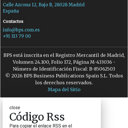
Calle Azcona 12, Bajo B, 28028 Madrid
España
Contactos
info@bps.com.es
+91 313 79 00
BPS está inscrita en el Registro Mercantil de Madrid,
Volumen 24.100, Folio 172, Página M-433036 -
Número de Identificación Fiscal: B-85062503
© 2026 BPS Business Publications Spain S.L. Todos
los derechos reservados.
Mapa del Sitio
close
Código Rss
Para copiar el enlace RSS en el