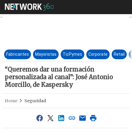
“Queremos dar una formación p
Fabricantes
Mayoristas
TicPymes
Corporate
Retail
“Queremos dar una formación
personalizada al canal”: José Antonio
Morcillo, de Kaspersky
Home
Seguridad