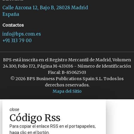
Calle Azcona 12, Bajo B, 28028 Madrid
España
Contactos
info@bps.com.es
+91 313 79 00
BPS está inscrita en el Registro Mercantil de Madrid, Volumen
24.100, Folio 172, Página M-433036 - Número de Identificación
Fiscal: B-85062503
© 2026 BPS Business Publications Spain S.L. Todos los
derechos reservados.
Mapa del Sitio
close
Código Rss
Para copiar el enlace RSS en el portapapeles,
haga clic en el botón.