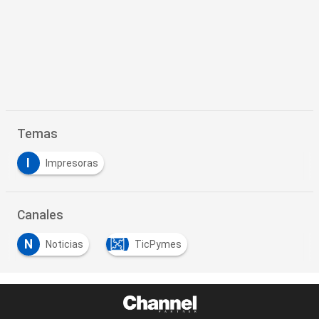
Temas
I
Impresoras
Canales
N
Noticias
TicPymes