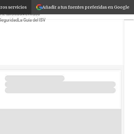
Añadir a tus fuentes preferidas en Google
ros servicios
es
Mayoristas
TicPymes
Retail
Cloud
Movilidad
Seguridad
La Guía del ISV
 Quién?