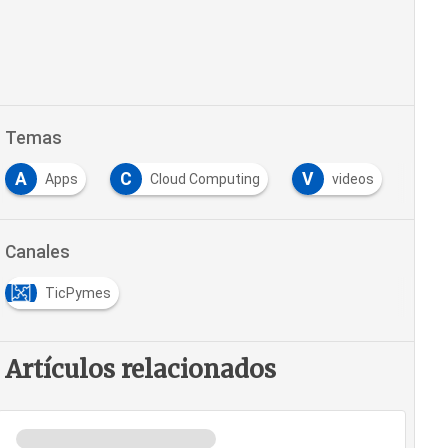
Temas
A
C
V
Apps
Cloud Computing
videos
Canales
TicPymes
Artículos relacionados