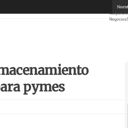
macenamiento gratis en la nube para pymes
Nuest
Fabricant
Corporate
Negocios
¿Quién es
almacenamiento
 para pymes