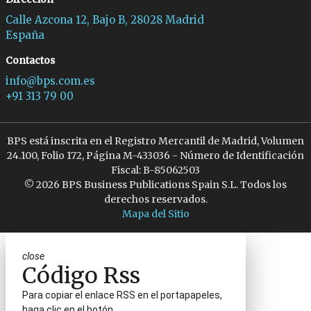
Calle Azcona 12, Bajo B, 28028 Madrid
España
Contactos
info@bps.com.es
+91 313 79 00
BPS está inscrita en el Registro Mercantil de Madrid, Volumen
24.100, Folio 172, Página M-433036 - Número de Identificación
Fiscal: B-85062503
© 2026 BPS Business Publications Spain S.L. Todos los
derechos reservados.
Mapa del Sitio
close
Código Rss
Para copiar el enlace RSS en el portapapeles,
haga clic en el botón.