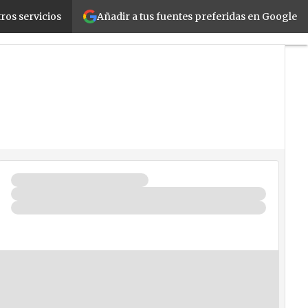
Añadir a tus fuentes preferidas en Google
r un 10% en costes de aprovisionamiento
ros servicios
Fabricantes
Mayoristas
TicPymes
Corporate
Retail
Cloud
Movilidad
Negocios
Seguridad
La
Guía
del
ISV
¿Quién
es
Quién?