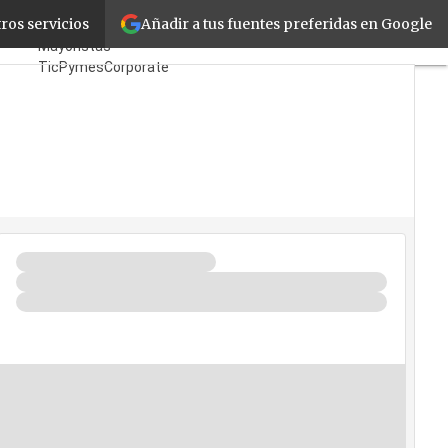
Añadir a tus fuentes preferidas en Google
al TI
ros servicios
Fabricantes
Mayoristas
TicPymes
Corporate
Retail
Cloud
Movilidad
Negocios
Seguridad
La Guía del ISV
¿Quién es Quién?