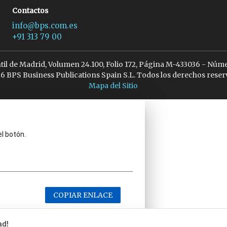
Contactos
info@bps.com.es
+91 313 79 00
ntil de Madrid, Volumen 24.100, Folio 172, Página M-433036 - Núme
6 BPS Business Publications Spain S.L. Todos los derechos reser
Mapa del Sitio
el botón.
COPIAR ENLACE
ad!