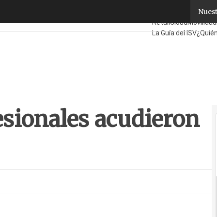
sionales acudieron a Rock the Cloud
Nuest
Fabricantes
Mayoris
Retail
Cloud
Movilidad
La Guía del ISV
¿Quién
esionales acudieron