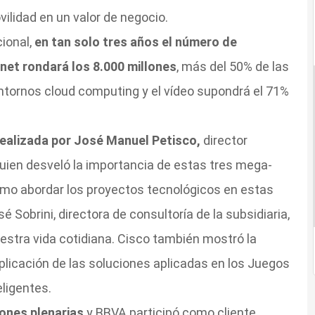
ilidad en un valor de negocio.
ional,
en tan solo tres años el número de
net rondará los 8.000 millones
, más del 50% de las
ntornos cloud computing y el vídeo supondrá el 71%
realizada por José Manuel Petisco,
director
quien desveló la importancia de estas tres mega-
cómo abordar los proyectos tecnológicos en estas
é Sobrini, directora de consultoría de la subsidiaria,
estra vida cotidiana. Cisco también mostró la
plicación de las soluciones aplicadas en los Juegos
eligentes.
ones plenarias
y BBVA participó como cliente