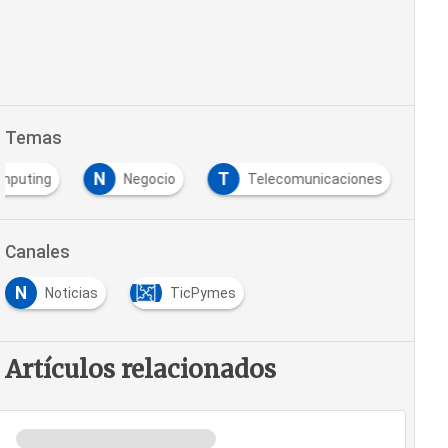
Temas
N
T
mputing
Negocio
Telecomunicaciones
Canales
N
Noticias
TicPymes
Artículos relacionados