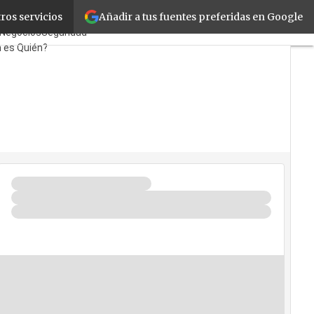
Añadir a tus fuentes preferidas en Google
ros servicios
tas
TicPymes
Corporate
Negocios
Seguridad
 es Quién?