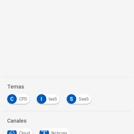
Temas
C
I
S
CPD
IaaS
SaaS
Canales
Cloud
Noticias