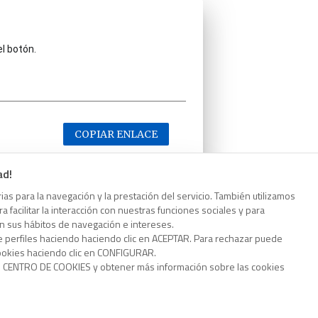
el botón.
COPIAR ENLACE
ad!
as para la navegación y la prestación del servicio. También utilizamos
 facilitar la interacción con nuestras funciones sociales y para
el botón.
on sus hábitos de navegación e intereses.
e perfiles haciendo haciendo clic en ACEPTAR. Para rechazar puede
cookies haciendo clic en CONFIGURAR.
o CENTRO DE COOKIES y obtener más información sobre las cookies
COPIAR ENLACE