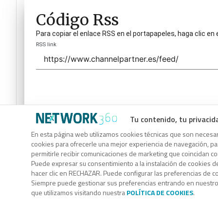
Código Rss
Para copiar el enlace RSS en el portapapeles, haga clic en 
RSS link
Tu contenido, tu privacid
Código Rss
En esta página web utilizamos cookies técnicas que son necesari
cookies para ofrecerle una mejor experiencia de navegación, para
Para copiar el enlace RSS en el portapapeles, haga clic en 
permitirle recibir comunicaciones de marketing que coincidan c
RSS link
Puede expresar su consentimiento a la instalación de cookies d
hacer clic en RECHAZAR. Puede configurar las preferencias de 
Siempre puede gestionar sus preferencias entrando en nuestr
que utilizamos visitando nuestra
POLÍTICA DE COOKIES
.