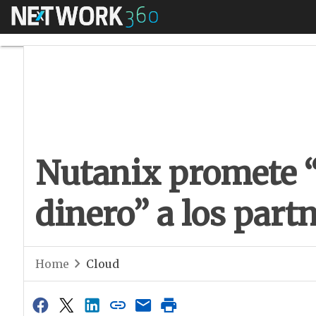
Menú
Nutanix promete “m
Nutanix promete
dinero” a los part
Home
Cloud