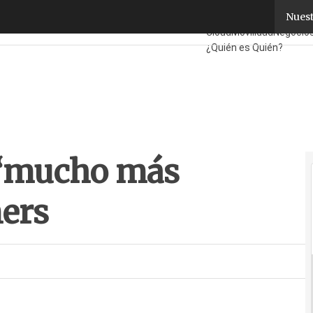
ucho más dinero” a los partners
Nuest
Fabricantes
Mayoristas
Cloud
Movilidad
Negocio
¿Quién es Quién?
 “mucho más
ners