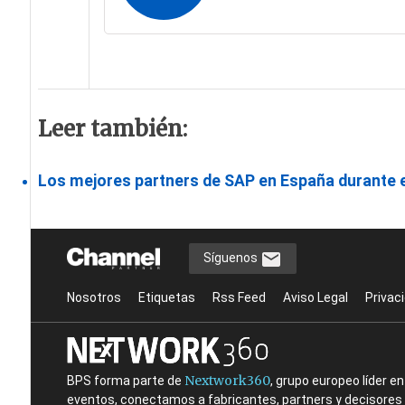
Leer también:
Los mejores partners de SAP en España durante e
Síguenos
Nosotros
Etiquetas
Rss Feed
Aviso Legal
Privac
Nextwork360
BPS forma parte de
, grupo europeo líder 
eventos, conectamos a fabricantes, partners y decisores t