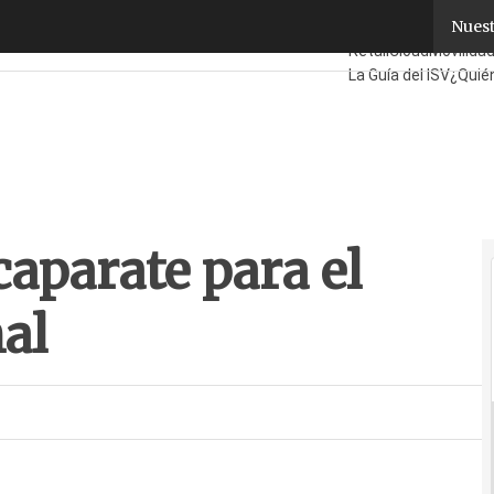
aparate para el exportador nacional
Nuest
Fabricantes
Mayoris
Retail
Cloud
Movilida
La Guía del ISV
¿Quié
aparate para el
al