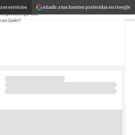
Añadir a tus fuentes preferidas en Google
ros servicios
tas
TicPymes
Corporate
d
Negocios
Seguridad
n es Quién?