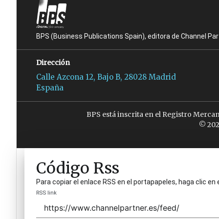
BPS (Business Publications Spain), editora de Channel Pa
Dirección
Calle Azcona 12, Bajo B, 28028 Madrid
España
BPS está inscrita en el Registro Merca
© 202
Código Rss
Para copiar el enlace RSS en el portapapeles, haga clic en 
RSS link