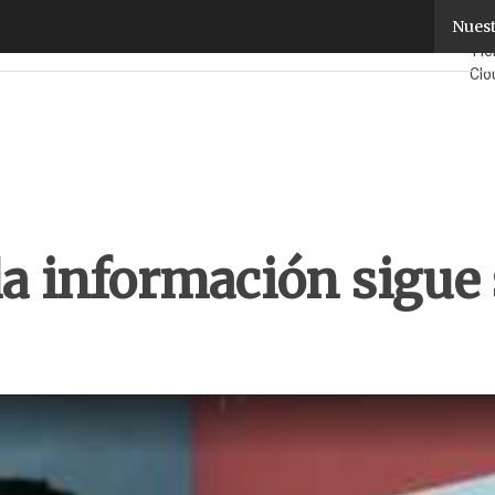
la información sigue siendo una tarea pendiente
Nuest
Fab
Ti
Clo
Seg
¿Qu
la información sigue