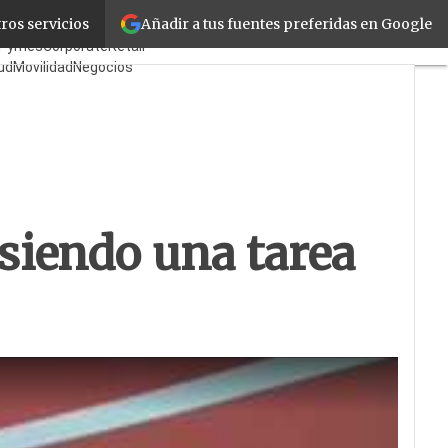
Añadir a tus fuentes preferidas en Google
ros servicios
ricantes
Mayoristas
cPymes
Corporate
Retail
ud
Movilidad
Negocios
uridad
La Guía del ISV
ién es Quién?
 siendo una tarea