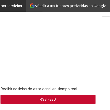
Añadir a tus fuentes preferidas en Google
ros servicios
d
La Guía del ISV
Recibir noticias de este canal en tiempo real
RSS FEED