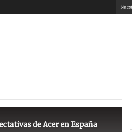
Nuest
stas
TicPymes
Corporate
Retail
Cloud
Movilidad
Negocios
Segurida
ectativas de Acer en España