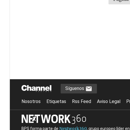
Síguenos
Nosotros
Etiquetas
Rss Feed
Aviso Legal
P
Nextwork360
BPS forma parte de
, grupo europeo líder 