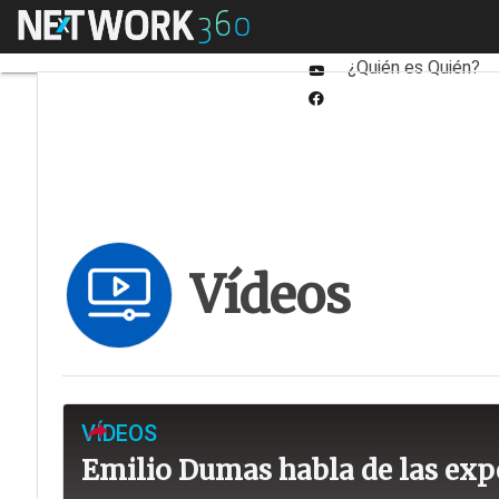
Linkedin
Menú
Fabricantes
Mayori
Twitter
¿Quién es Quién?
Youtube-
play
Facebook
Vídeos
VÍDEOS
Emilio Dumas habla de las exp