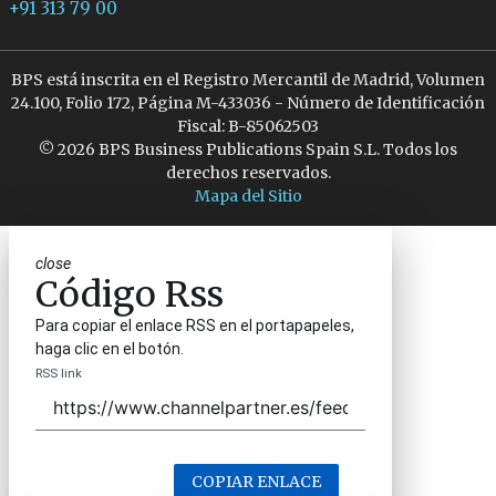
+91 313 79 00
BPS está inscrita en el Registro Mercantil de Madrid, Volumen
24.100, Folio 172, Página M-433036 - Número de Identificación
Fiscal: B-85062503
© 2026 BPS Business Publications Spain S.L. Todos los
derechos reservados.
Mapa del Sitio
close
Código Rss
Para copiar el enlace RSS en el portapapeles,
haga clic en el botón.
RSS link
COPIAR ENLACE