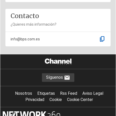
Contacto
¿Quieres más información?
content_copy
info@bps.com.es
Síguenos
Nosotros
Etiquetas
Rss Feed
Aviso Legal
Privacidad
Cookie
Cookie Center