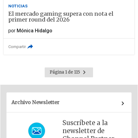
NOTICIAS
El mercado gaming supera con nota el
primer round del 2026
por
Mónica Hidalgo
Compartir
Ir
Página 1 de 115
a
la
página
siguiente
Archivo Newsletter
Suscríbete a la
newsletter de