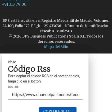
+91 313 79 00
BPS está inscrita en el Registro Mercantil de Madrid, Volumen
24.100, Folio 172, Página M-433036 - Número de Identificación
Fiscal: B-85062503
© 2026 BPS Business Publications Spain S.L. Todos los
derechos reservados.
Mapa del Sitio
close
Código Rss
Para copiar el enlace RSS en el portapapeles,
haga clic en el botón.
RSS link
COPIAR ENLACE