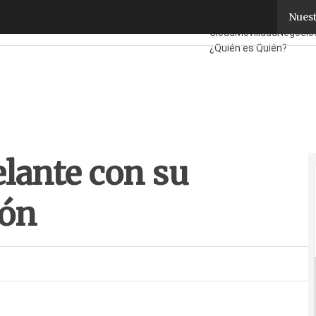
ante con su internacionalización
Nuest
Fabricantes
Mayoristas
Cloud
Movilidad
Negocio
¿Quién es Quién?
lante con su
ión