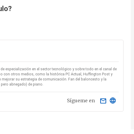
ulo?
e especialización en el sector tecnológico y sobre todo en el canal de
o con otros medios, como la histórica PC Actual, Huffington Post y
mejorar su estrategia de comunicación. Fan del baloncesto y la
ío pero abnegado) de piano.
email
Sígueme en