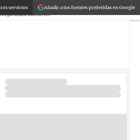
Añadir a tus fuentes preferidas en Google
ros servicios
TicPymes
Corporate
Retail
s
Seguridad
La Guía del ISV