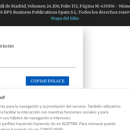
ntil de Madrid, Volumen 24.100, Folio 172, Página M-433036 - Núme
6 BPS Business Publications Spain S.L. Todos los derechos reser
Mapa del Sitio
el botón.
COPIAR ENLACE
ad!
as para la navegación y la prestación del servicio. También utilizamos
 facilitar la interacción con nuestras funciones sociales y para
el botón.
on sus hábitos de navegación e intereses.
e perfiles haciendo haciendo clic en ACEPTAR. Para rechazar puede
cookies haciendo clic en CONFIGURAR.