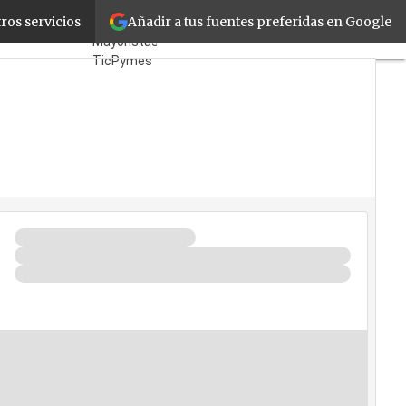
Añadir a tus fuentes preferidas en Google
rld Congress
ros servicios
Fabricantes
Mayoristas
TicPymes
Corporate
Retail
Cloud
Movilidad
Negocios
Seguridad
La Guía del
ISV
¿Quién es
Quién?