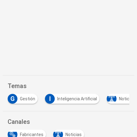
Temas
I
S
ón
Inteligencia Artificial
Noticias
Softw
Canales
Fabricantes
Noticias