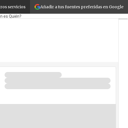
Añadir a tus fuentes preferidas en Google
ros servicios
orate
Retail
Cloud
Movilidad
n es Quién?