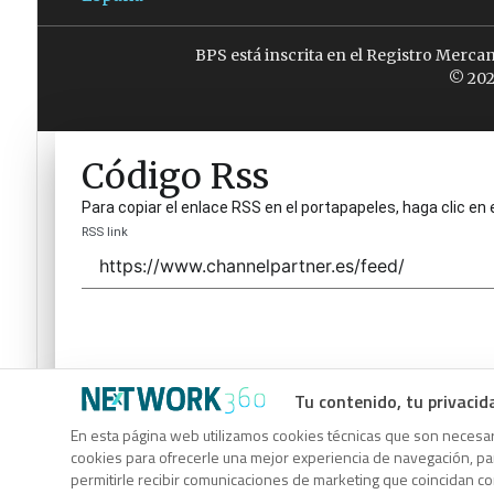
BPS está inscrita en el Registro Merca
© 202
Código Rss
Para copiar el enlace RSS en el portapapeles, haga clic en 
RSS link
Tu contenido, tu privacid
Código Rss
En esta página web utilizamos cookies técnicas que son necesari
cookies para ofrecerle una mejor experiencia de navegación, para
Para copiar el enlace RSS en el portapapeles, haga clic en 
permitirle recibir comunicaciones de marketing que coincidan c
RSS link