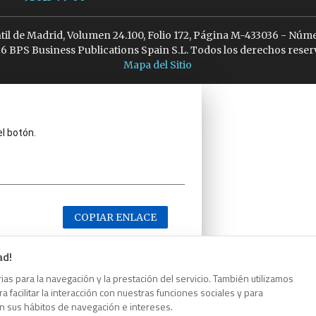
ntil de Madrid, Volumen 24.100, Folio 172, Página M-433036 - Núme
6 BPS Business Publications Spain S.L. Todos los derechos reser
Mapa del Sitio
el botón.
COPIAR ENLACE
ad!
as para la navegación y la prestación del servicio. También utilizamos
 facilitar la interacción con nuestras funciones sociales y para
el botón.
on sus hábitos de navegación e intereses.