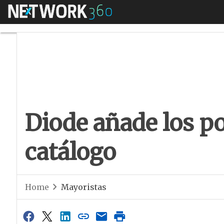
Menú
Diode añade los por
Diode añade los po
catálogo
Home
Mayoristas