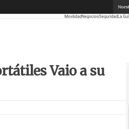
tátiles Vaio a su catálogo
Nuest
Fabricantes
Mayoristas
TicPymes
C
Movilidad
Negocios
Seguridad
La Guí
rtátiles Vaio a su