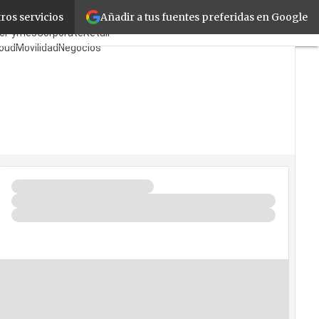
Añadir a tus fuentes preferidas en Google
ros servicios
bricantes
Mayoristas
icPymes
Corporate
Retail
loud
Movilidad
Negocios
eguridad
La Guía del ISV
uién es Quién?