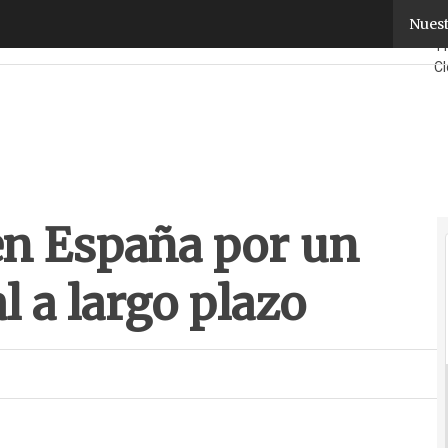
 España por un proyecto industrial a largo plazo
Nuest
Fa
T
C
S
¿Q
en España por un
l a largo plazo