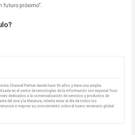
n futuro próximo”.
ulo?
evista Channel Partner desde hace 30 años y tiene una amplia
lizada en el sector de tecnologías de la información con especial foco
rtners dedicados a la comercialización de servicios y productos de
 del cine y la literatura, intenta estar al día de todos los
renuncia a mejorar su conocimiento sobre el nuevo escenario global