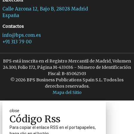
Dirección
Calle Azcona 12, Bajo B, 28028 Madrid
España
Contactos
info@bps.com.es
+91 313 79 00
BPS está inscrita en el Registro Mercantil de Madrid, Volumen
24.100, Folio 172, Página M-433036 - Número de Identificación
Fiscal: B-85062503
© 2026 BPS Business Publications Spain S.L. Todos los
derechos reservados.
Mapa del Sitio
close
Código Rss
Para copiar el enlace RSS en el portapapeles,
haga clic en el botón.